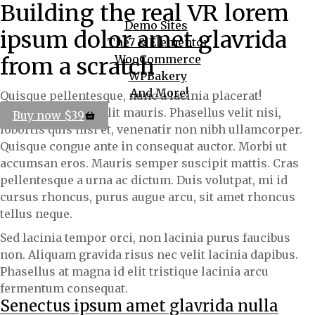
Building the real VR lorem
Demo Sites
ipsum dolor amet glavrida
The7 & Elementor
WooCommerce
from a scratch
WPBakery
And More!
Quisque pellentesque, nunc a lacinia placerat!
Suspendisse eget elit mauris. Phasellus velit nisi,
Buy now $39
lobortis quis nisi et, venenatir non nibh ullamcorper.
Quisque congue ante in consequat auctor. Morbi ut
accumsan eros. Mauris semper suscipit mattis. Cras
pellentesque a urna ac dictum. Duis volutpat, mi id
cursus rhoncus, purus augue arcu, sit amet rhoncus
tellus neque.
Sed lacinia tempor orci, non lacinia purus faucibus
non. Aliquam gravida risus nec velit lacinia dapibus.
Phasellus at magna id elit tristique lacinia arcu
fermentum consequat.
Senectus ipsum amet glavrida nulla